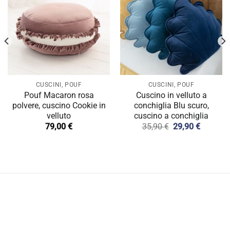
CUSCINI, POUF
CUSCINI, POUF
Pouf Macaron rosa
Cuscino in velluto a
polvere, cuscino Cookie in
conchiglia Blu scuro,
velluto
cuscino a conchiglia
Il
Il
79,00
€
35,90
€
29,90
€
e
prezzo
prezzo
originale
attuale
€.
era:
è:
35,90 €.
29,90 €.