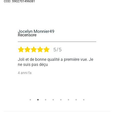
COD:
5902701496081
Jocelyn Monnier49
M
Recensore
R
5/5
e
Joli et de bonne qualité a première vue. Je
G
ne suis pas déçu
b
4 anni fa
4