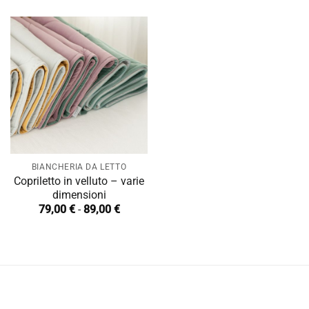
BIANCHERIA DA LETTO
Copriletto in velluto – varie
dimensioni
Fascia
79,00
€
-
89,00
€
di
prezzo:
da
79,00 €
a
89,00 €