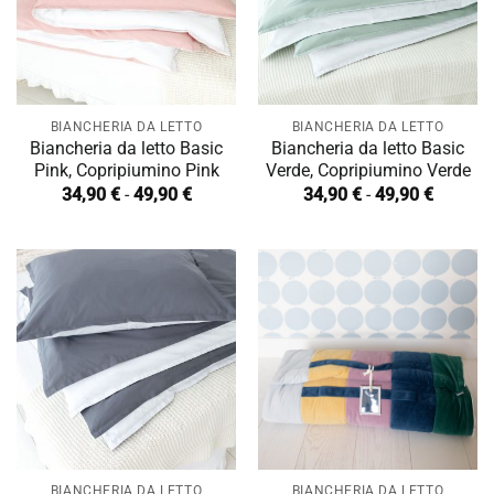
BIANCHERIA DA LETTO
BIANCHERIA DA LETTO
Biancheria da letto Basic
Biancheria da letto Basic
Pink, Copripiumino Pink
Verde, Copripiumino Verde
Fascia
Fascia
34,90
€
-
49,90
€
34,90
€
-
49,90
€
di
di
prezzo:
prezzo:
da
da
34,90 €
34,90 €
a
a
49,90 €
49,90 €
BIANCHERIA DA LETTO
BIANCHERIA DA LETTO