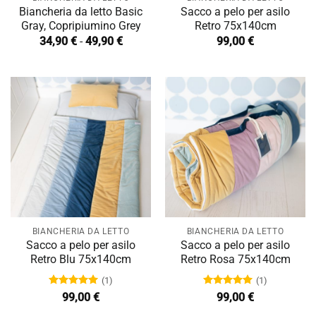
Biancheria da letto Basic
Sacco a pelo per asilo
Gray, Copripiumino Grey
Retro 75x140cm
Fascia
34,90
€
-
49,90
€
99,00
€
di
prezzo:
da
34,90 €
a
49,90 €
BIANCHERIA DA LETTO
BIANCHERIA DA LETTO
Sacco a pelo per asilo
Sacco a pelo per asilo
Retro Blu 75x140cm
Retro Rosa 75x140cm
(1)
(1)
Valutato
Valutato
99,00
€
99,00
€
5.00
su 5
5.00
su 5