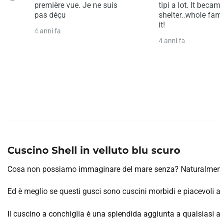
tipi a lot. It became our
le Noel de notre fi
shelter..whole family love
mois... il adore. L
it!
couverture de sol 
Mostra di più
4 anni fa
4 anni fa
Cuscino Shell in velluto blu scuro
Cosa non possiamo immaginare del mare senza? Naturalmente,
Ed è meglio se questi gusci sono cuscini morbidi e piacevoli al
Il cuscino a conchiglia è una splendida aggiunta a qualsiasi 