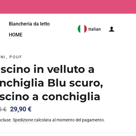
Meilleure Qualit
Biancheria da letto
Italian
HOME
NI, POUF
scino in velluto a
nchiglia Blu scuro,
scino a conchiglia
Il
Il
0
€
29,90
€
prezzo
prezzo
ncluse.
Spedizione
calcolata al momento del pagamento.
originale
attuale
era:
è:
35,90 €.
29,90 €.