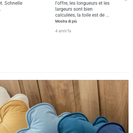
es longueurs et les
du tapis aux piquets n'est
d
sont bien
pas évidente... Sinon rien à
p
 la toile est de
...
redire..bon ra
...
i
iù
Mostra di più
4
4 anni fa