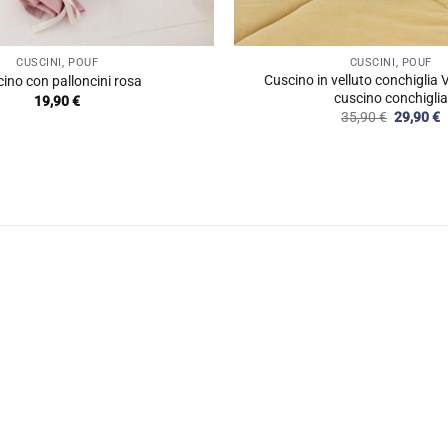
CUSCINI, POUF
CUSCINI, POUF
Cuscino in velluto conchiglia 
ino con palloncini rosa
cuscino conchiglia
19,90
€
Il
Il
35,90
€
29,90
€
prezzo
p
originale
a
era:
è
35,90 €.
2