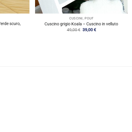
CUSCINI, POUF
Verde scuro,
Cuscino grigio Koala – Cuscino in velluto
Il
Il
49,00
€
39,00
€
prezzo
prezzo
originale
attuale
rezzo
era:
è:
ttuale
49,00 €.
39,00 €.
:
9,90 €.