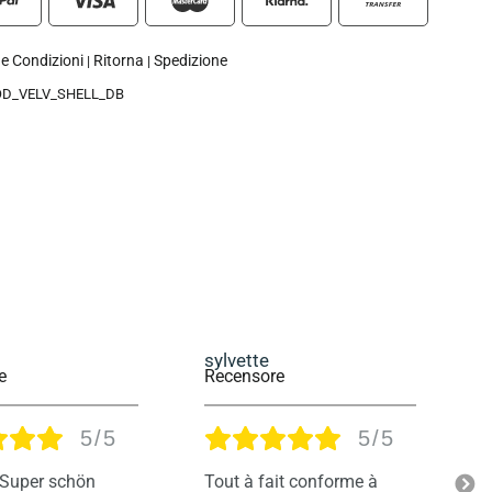
 e Condizioni
Ritorna
Spedizione
|
|
OD_VELV_SHELL_DB
Anonyme
I
e
Recensore
R
5/5
4/5
it conforme à
Presque parfait ... l'attache
P