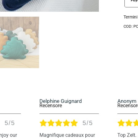
Termini
COD:
P
rd
Anonym
sylvette
Recensore
Recensor
5/5
5/5
aux pour
Top Zelt. Super schön
Tout à fa