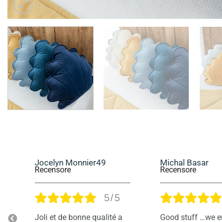
Michal Basar
Delphine Guigna
Recensore
Recensore
5/5
Good stuff …we enjoy our
Magnifique cade