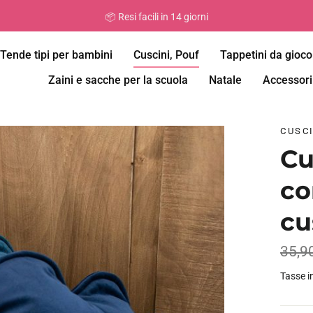
👌🏼 Prodotto Premium fatto a mano al 100% in Europa!
Tende tipi per bambini
Cuscini, Pouf
Tappetini da gioco
Zaini e sacche per la scuola
Natale
Accessori
CUSCI
Cu
co
cu
35,9
Tasse i