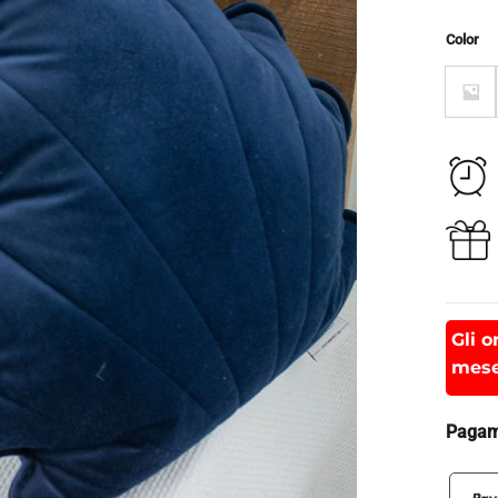
Color
Gli o
mese
Pagame