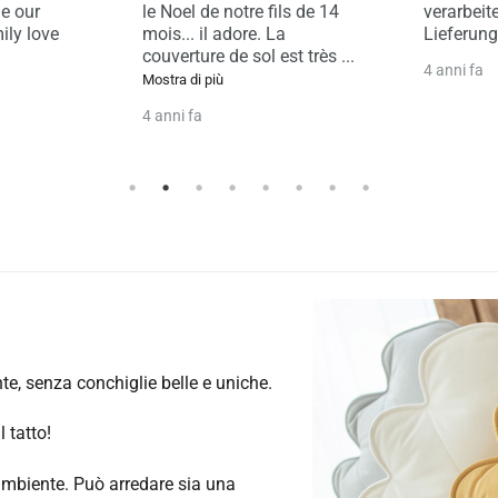
ls de 14
verarbeitet. Schnelle
l'offre, l
a
Lieferung.
largeurs 
est très
...
calculées,
4 anni fa
Mostra di p
4 anni fa
 senza conchiglie belle e uniche.
 tatto!
ambiente. Può arredare sia una