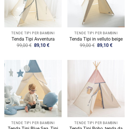
TENDE TIPI PER BAMBINI
TENDE TIPI PER BAMBINI
Tenda Tipi Avventura
Tenda Tipi in velluto beige
Il
Il
Il
Il
99,00
€
89,10
€
99,00
€
89,10
€
prezzo
prezzo
prezzo
prezzo
originale
attuale
originale
attuale
era:
è:
era:
è:
99,00 €.
89,10 €.
99,00 €.
89,10 €.
TENDE TIPI PER BAMBINI
TENDE TIPI PER BAMBINI
Tenda Tipi Blue Sea, Tipi
Tenda Tipi Boho, tenda da