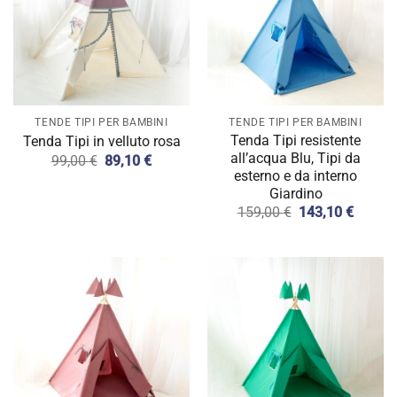
TENDE TIPI PER BAMBINI
TENDE TIPI PER BAMBINI
Tenda Tipi resistente
Tenda Tipi in velluto rosa
all’acqua Blu, Tipi da
Il
Il
99,00
€
89,10
€
prezzo
prezzo
esterno e da interno
originale
attuale
Giardino
era:
è:
Il
Il
159,00
€
143,10
€
99,00 €.
89,10 €.
prezzo
prezzo
originale
attuale
era:
è:
159,00 €.
143,10