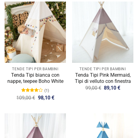
era:
è:
99,00 €.
89,10 €.
TENDE TIPI PER BAMBINI
TENDE TIPI PER BAMBINI
Tenda Tipi bianca con
Tenda Tipi Pink Mermaid,
nappe, teepee Boho White
Tipi di velluto con finestra
Il
Il
99,00
€
89,10
€
(1)
prezzo
prezzo
Valutato
Il
Il
originale
attuale
109,00
€
98,10
€
4.00
su
prezzo
prezzo
era:
è:
5
originale
attuale
99,00 €.
89,10 €.
era:
è:
109,00 €.
98,10 €.