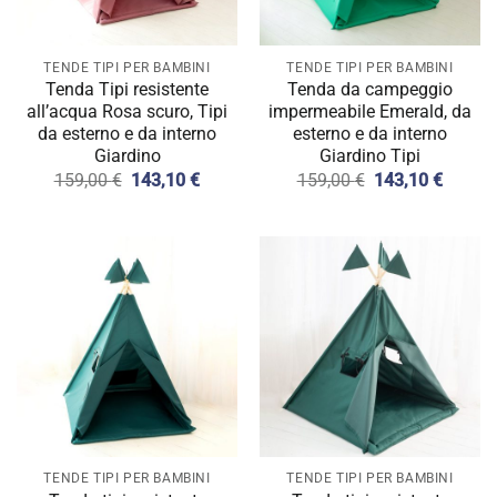
TENDE TIPI PER BAMBINI
TENDE TIPI PER BAMBINI
Tenda Tipi resistente
Tenda da campeggio
all’acqua Rosa scuro, Tipi
impermeabile Emerald, da
da esterno e da interno
esterno e da interno
Giardino
Giardino Tipi
Il
Il
Il
Il
159,00
€
143,10
€
159,00
€
143,10
€
prezzo
prezzo
prezzo
prezzo
originale
attuale
originale
attuale
era:
è:
era:
è:
159,00 €.
143,10 €.
159,00 €.
143,10
TENDE TIPI PER BAMBINI
TENDE TIPI PER BAMBINI