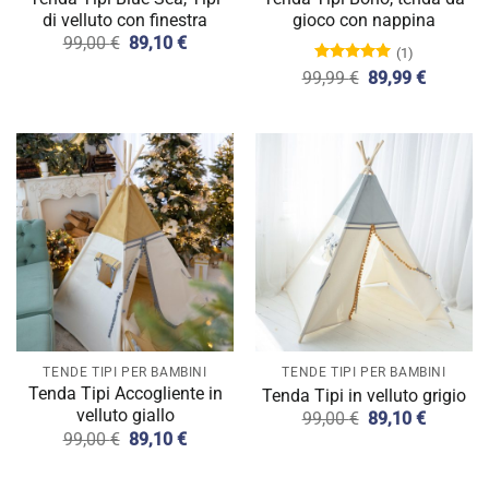
di velluto con finestra
gioco con nappina
Il
Il
99,00
€
89,10
€
(1)
prezzo
prezzo
Valutato
originale
attuale
Il
Il
99,99
€
89,99
€
5.00
su 5
era:
è:
prezzo
prezzo
99,00 €.
89,10 €.
originale
attuale
era:
è:
99,99 €.
89,99 €.
TENDE TIPI PER BAMBINI
TENDE TIPI PER BAMBINI
Tenda Tipi Accogliente in
Tenda Tipi in velluto grigio
velluto giallo
Il
Il
99,00
€
89,10
€
prezzo
prezzo
Il
Il
99,00
€
89,10
€
originale
attuale
prezzo
prezzo
era:
è:
originale
attuale
99,00 €.
89,10 €.