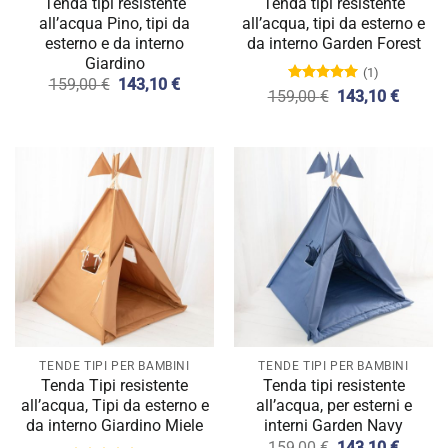
Tenda tipi resistente
Tenda tipi resistente
all’acqua Pino, tipi da
all’acqua, tipi da esterno e
esterno e da interno
da interno Garden Forest
Giardino
(1)
Il
Il
159,00
€
143,10
€
Valutato
Il
Il
159,00
€
143,10
€
prezzo
prezzo
5.00
su 5
prezzo
prezzo
originale
attuale
originale
attuale
era:
è:
era:
è:
159,00 €.
143,10 €.
159,00 €.
143,10
TENDE TIPI PER BAMBINI
TENDE TIPI PER BAMBINI
Tenda Tipi resistente
Tenda tipi resistente
all’acqua, Tipi da esterno e
all’acqua, per esterni e
da interno Giardino Miele
interni Garden Navy
Il
Il
159,00
€
143,10
€