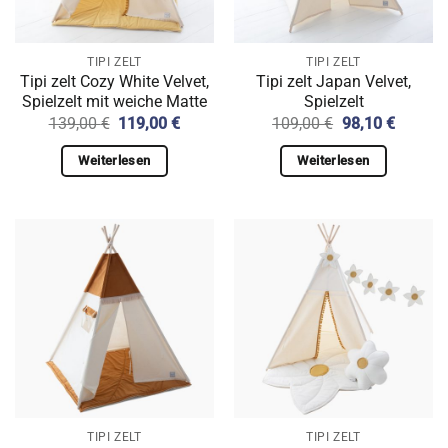
TIPI ZELT
TIPI ZELT
Tipi zelt Cozy White Velvet,
Tipi zelt Japan Velvet,
Spielzelt mit weiche Matte
Spielzelt
Ursprünglicher
Aktueller
Ursprünglicher
Aktuell
139,00
€
119,00
€
109,00
€
98,10
€
Preis
Preis
Preis
Preis
war:
ist:
war:
ist:
Weiterlesen
Weiterlesen
139,00 €
119,00 €.
109,00 €
98,10 €
TIPI ZELT
TIPI ZELT