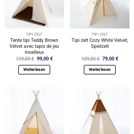
TIPI ZELT
TIPI ZELT
Tente tipi Teddy Brown
Tipi zelt Cozy White Velvet,
Velvet avec tapis de jeu
Spielzelt
moelleux
Ursprünglicher
Aktueller
Ursprünglicher
Aktuell
139,00
€
99,00
€
109,00
€
79,00
€
Preis
Preis
Preis
Preis
war:
ist:
war:
ist:
Weiterlesen
Weiterlesen
139,00 €
99,00 €.
109,00 €
79,00 €