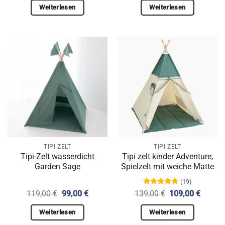
war:
ist:
war:
ist:
Weiterlesen
Weiterlesen
99,00 €
79,00 €.
119,00 €
99,00 €
TIPI ZELT
TIPI ZELT
Tipi-Zelt wasserdicht
Tipi zelt kinder Adventure,
Garden Sage
Spielzelt mit weiche Matte
(19)
Bewertet
Ursprünglicher
Aktueller
Ursprünglicher
Aktuell
119,00
€
99,00
€
139,00
€
109,00
€
mit
4.89
Preis
Preis
Preis
Preis
von 5
war:
ist:
war:
ist:
Weiterlesen
Weiterlesen
119,00 €
99,00 €.
139,00 €
109,00