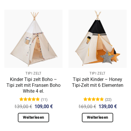
TIPI ZELT
TIPI ZELT
Kinder Tipi zelt Boho –
Tipi zelt Kinder – Honey
Tipi zelt mit Fransen Boho
Tipi-Zelt mit 6 Elementen
White 4 el.
(11)
(22)
Bewertet
Bewertet
Ursprünglicher
Aktueller
Ursprünglicher
Aktuell
139,00
€
109,00
€
169,00
€
139,00
€
mit
4.91
mit
4.86
Preis
Preis
Preis
Preis
von 5
von 5
war:
ist:
war:
ist:
Weiterlesen
Weiterlesen
139,00 €
109,00 €.
169,00 €
139,00