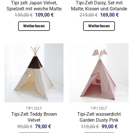
Tipi zelt Japan Velvet,
Tipi-Zelt Daisy, Set mit
Spielzelt mit weiche Matte
Matte, Kissen und Girlande
Ursprünglicher
Aktueller
Ursprünglicher
Aktuell
139,00
€
109,00
€
219,00
€
169,00
€
Preis
Preis
Preis
Preis
war:
ist:
war:
ist:
Weiterlesen
Weiterlesen
139,00 €
109,00 €.
219,00 €
169,00
TIPI ZELT
TIPI ZELT
Tipi-Zelt Teddy Brown
Tipi-Zelt wasserdicht
Velvet
Garden Dusty Pink
Ursprünglicher
Aktueller
Ursprünglicher
Aktuell
99,00
€
79,00
€
119,00
€
99,00
€
Preis
Preis
Preis
Preis