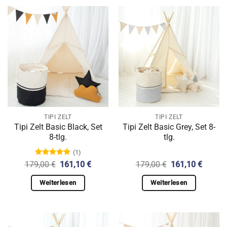
TIPI ZELT
TIPI ZELT
Tipi Zelt Basic Black, Set
Tipi Zelt Basic Grey, Set 8-
8-tlg.
tlg.
(1)
Bewertet
Ursprünglicher
Aktueller
Ursprünglicher
Aktuell
179,00
€
161,10
€
179,00
€
161,10
€
mit
5.00
Preis
Preis
Preis
Preis
von 5
war:
ist:
war:
ist:
Weiterlesen
Weiterlesen
179,00 €
161,10 €.
179,00 €
161,10