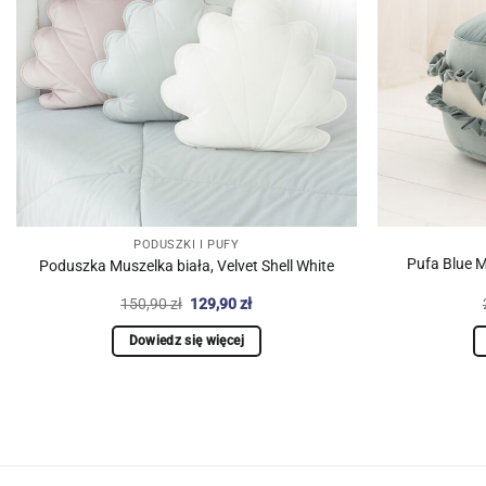
PODUSZKI I PUFY
Pufa Blue 
Poduszka Muszelka biała, Velvet Shell White
Pierwotna
Aktualna
150,90
zł
129,90
zł
cena
cena
wynosiła:
wynosi:
Dowiedz się więcej
150,90 zł.
129,90 zł.