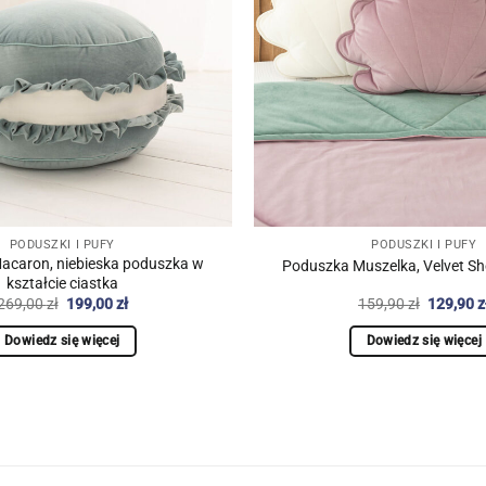
PODUSZKI I PUFY
PODUSZKI I PUFY
Macaron, niebieska poduszka w
Poduszka Muszelka, Velvet She
kształcie ciastka
Pierwotna
Aktualna
Pierwot
269,00
zł
199,00
zł
159,90
zł
129,90
z
cena
cena
cena
wynosiła:
wynosi:
wynosiła
Dowiedz się więcej
Dowiedz się więcej
269,00 zł.
199,00 zł.
159,90 z