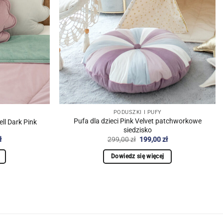
PODUSZKI I PUFY
Pufa dla dzieci Pink Velvet patchworkowe
ll Dark Pink
siedzisko
na
Aktualna
Pierwotna
Aktualna
ł
299,00
zł
199,00
zł
cena
cena
cena
:
wynosi:
wynosiła:
wynosi:
Dowiedz się więcej
ł.
129,90 zł.
299,00 zł.
199,00 zł.