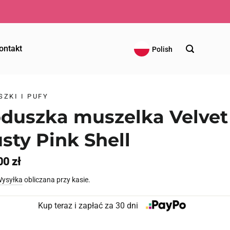
LEMOWE ZWROTY
ontakt
Polish
SZKI I PUFY
duszka muszelka Velvet
sty Pink Shell
00
zł
ysyłka
obliczana przy kasie.
Kup teraz i zapłać za 30 dni