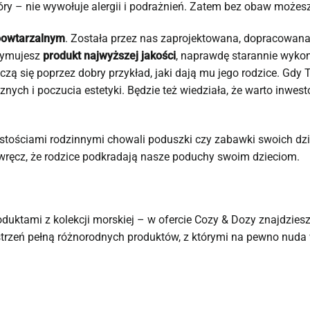
skóry – nie wywołuje alergii i podrażnień. Zatem bez obaw może
powtarzalnym
. Została przez nas zaprojektowana, dopracowana
zymujesz
produkt najwyższej jakości
, naprawdę starannie wykon
czą się poprzez dobry przykład, jaki dają mu jego rodzice. Gd
nych i poczucia estetyki. Będzie też wiedziała, że warto inwes
ystościami rodzinnymi chowali poduszki czy zabawki swoich dzi
wręcz, że rodzice podkradają nasze poduchy swoim dzieciom.
uktami z kolekcji morskiej – w ofercie Cozy & Dozy znajdziesz 
zeń pełną różnorodnych produktów, z którymi na pewno nuda w