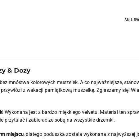
SKU:
59
zy & Dozy
y bez mnóstwa kolorowych muszelek. A co najważniejsze, stano
az przywiózł z wakacji pamiątkową muszelkę. Zgłaszamy się! Wła
k
! Wykonana jest z bardzo miękkiego velvetu. Materiał ten spraw
ie przytulać i zabierać ze sobą na wszystkie drzemki.
ym miejscu
, dlatego poduszka została wykonana z najwyższej jak