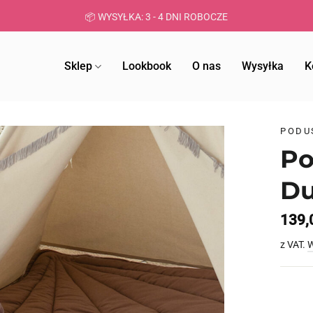
👌🏼 BEZPROB
Sklep
Lookbook
O nas
Wysyłka
K
PODU
Po
Du
139,
z VAT.
W