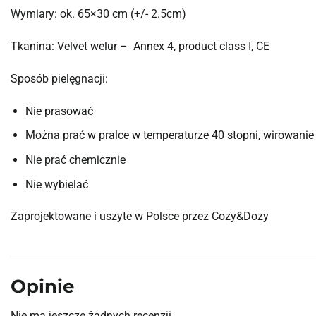
Wymiary: ok. 65×30 cm (+/- 2.5cm)
Tkanina: Velvet welur – Annex 4, product class I, CE
Sposób pielęgnacji:
Nie prasować
Można prać w pralce w temperaturze 40 stopni, wirowanie
Nie prać chemicznie
Nie wybielać
Zaprojektowane i uszyte w Polsce przez Cozy&Dozy
Opinie
Nie ma jeszcze żadnych recenzji