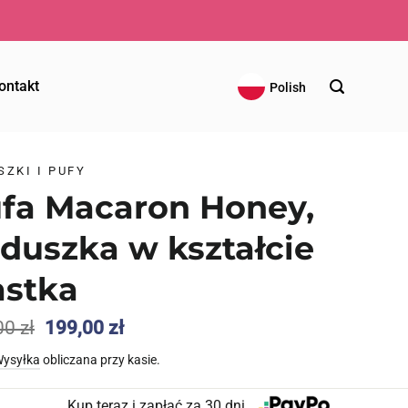
👌🏼 BEZPROBLEM
ontakt
Polish
SZKI I PUFY
fa Macaron Honey,
duszka w kształcie
astka
Pierwotna
Aktualna
00
zł
199,00
zł
cena
cena
ysyłka
obliczana przy kasie.
wynosiła:
wynosi:
299,00 zł.
199,00 zł.
Kup teraz i zapłać za 30 dni