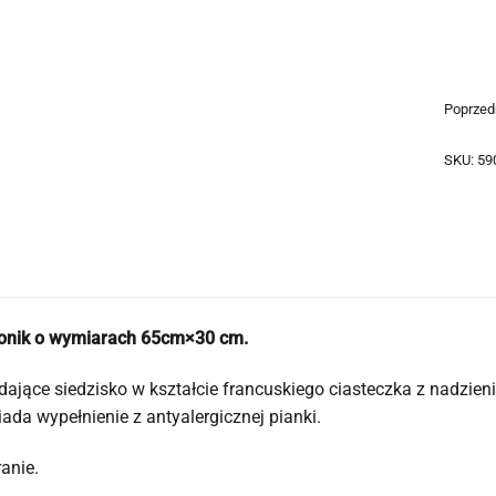
Poprzed
SKU:
59
ronik o wymiarach 65cm×30 cm.
ające siedzisko w kształcie francuskiego ciasteczka z nadzieni
siada wypełnienie z antyalergicznej pianki.
anie.