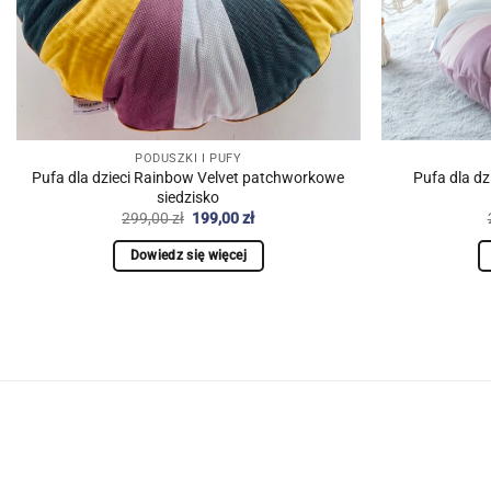
PODUSZKI I PUFY
Pufa dla dzieci Rainbow Velvet patchworkowe
Pufa dla dz
siedzisko
Pierwotna
Aktualna
299,00
zł
199,00
zł
cena
cena
wynosiła:
wynosi:
Dowiedz się więcej
299,00 zł.
199,00 zł.