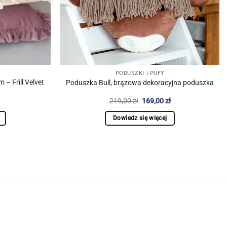
PODUSZKI I PUFY
– Frill Velvet
Poduszka Bull, brązowa dekoracyjna poduszka
na
Aktualna
Pierwotna
Aktualna
219,00
zł
169,00
zł
cena
cena
cena
a:
wynosi:
wynosiła:
wynosi:
Dowiedz się więcej
ł.
99,00 zł.
219,00 zł.
169,00 zł.