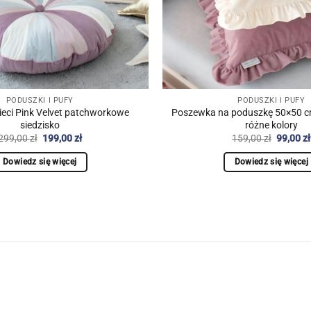
PODUSZKI I PUFY
PODUSZKI I PUFY
ieci Pink Velvet patchworkowe
Poszewka na poduszkę 50×50 cm 
siedzisko
różne kolory
Pierwotna
Aktualna
Pierwot
299,00
zł
199,00
zł
159,00
zł
99,00
zł
cena
cena
cena
wynosiła:
wynosi:
wynosił
Dowiedz się więcej
Dowiedz się więcej
299,00 zł.
199,00 zł.
159,00 z