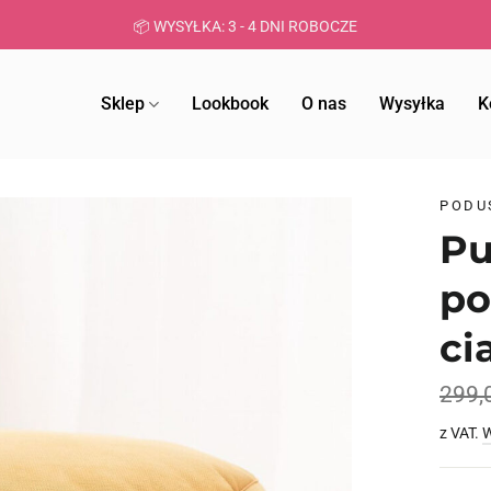
📦 WYSYŁKA: 3 - 4 DNI ROBOCZE
Sklep
Lookbook
O nas
Wysyłka
K
PODU
Pu
po
ci
299,
z VAT.
W