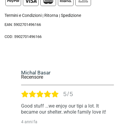
Termini e Condizioni
Ritorna
Spedizione
|
|
EAN:
5902701496166
COD:
5902701496166
Michal Basar
D
Recensore
R
5/5
Good stuff …we enjoy our tipi a lot. It
M
became our shelter..whole family love it!
f
s
4 anni fa
M
4