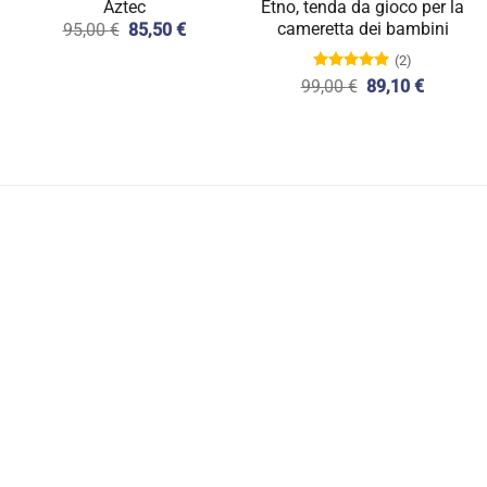
Aztec
Etno, tenda da gioco per la
cameretta dei bambini
Il
Il
95,00
€
85,50
€
prezzo
prezzo
(2)
originale
attuale
era:
è:
Valutato
Il
Il
99,00
€
89,10
€
95,00 €.
85,50 €.
5.00
su 5
o
prezzo
prezzo
le
originale
attuale
era:
è:
9 €.
99,00 €.
89,10 €.