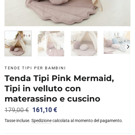
TENDE TIPI PER BAMBINI
Tenda Tipi Pink Mermaid,
Tipi in velluto con
materassino e cuscino
Il
Il
179,00
€
161,10
€
prezzo
prezzo
Tasse incluse.
Spedizione
calcolata al momento del pagamento.
originale
attuale
era:
è:
179,00 €.
161,10 €.