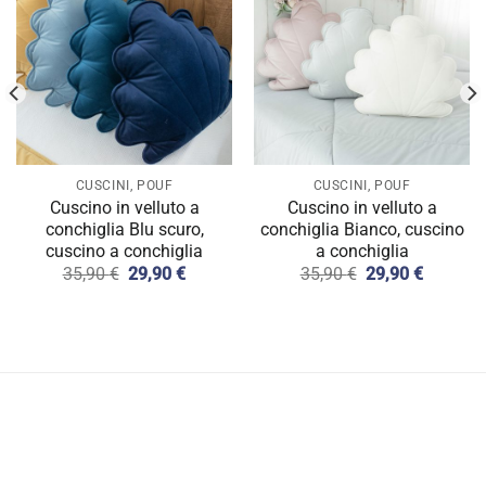
CUSCINI, POUF
CUSCINI, POUF
Cuscino in velluto a
Cuscino in velluto a
conchiglia Blu scuro,
conchiglia Bianco, cuscino
cuscino a conchiglia
a conchiglia
Il
Il
Il
Il
35,90
€
29,90
€
35,90
€
29,90
€
prezzo
prezzo
prezzo
prezzo
originale
attuale
originale
attuale
era:
è:
era:
è:
35,90 €.
29,90 €.
35,90 €.
29,90 €.