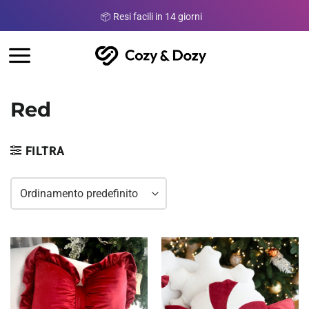
Salta
artire da 150 €
📦 Resi facili in 14 giorni
👌🏼 Prodotto 
ai
contenuti
Red
FILTRA