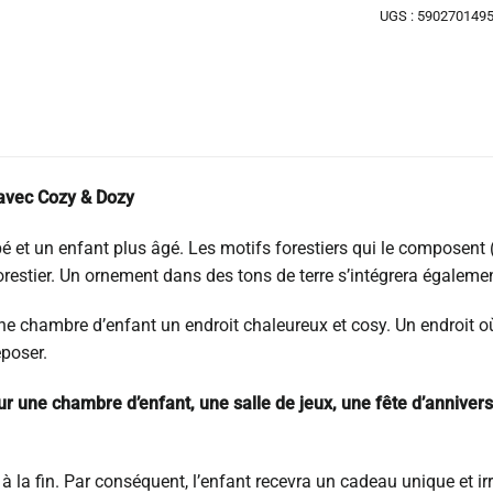
UGS :
590270149
 avec Cozy & Dozy
é et un enfant plus âgé. Les motifs forestiers qui le composent (
restier. Un ornement dans des tons de terre s’intégrera également
e chambre d’enfant un endroit chaleureux et cosy. Un endroit où u
eposer.
r une chambre d’enfant, une salle de jeux, une fête d’anniver
t à la fin. Par conséquent, l’enfant recevra un cadeau unique et i