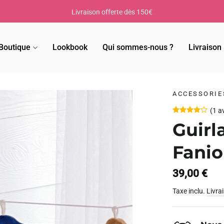
Livraison offerte dès 150€
Boutique
Lookbook
Qui sommes-nous ?
Livraison
ACCESSORIE
(
1
av
Noté
1
Guirl
4.00
sur
5 basé
sur
Fanio
notation
client
39,00
€
Taxe inclu.
Livra