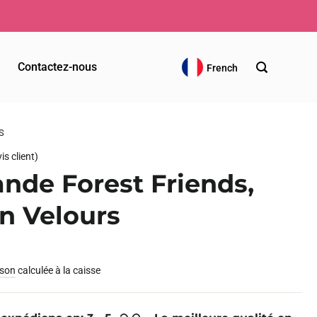
Votre commande sera expédiée 
Contactez-nous
French
S
is client)
ande Forest Friends,
n Velours
ison
calculée à la caisse