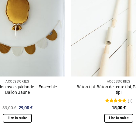
ACCESSORIES
ACCESSORIES
lon avec guirlande – Ensemble
Bâton tipi, Bâton de tente tipi, 
Ballon Jaune
tipi
(1)
Note
5.00
Le
Le
39,00
€
29,00
€
15,00
€
sur 5
prix
prix
initial
actuel
Lire la suite
Lire la suite
était :
est :
39,00 €.
29,00 €.