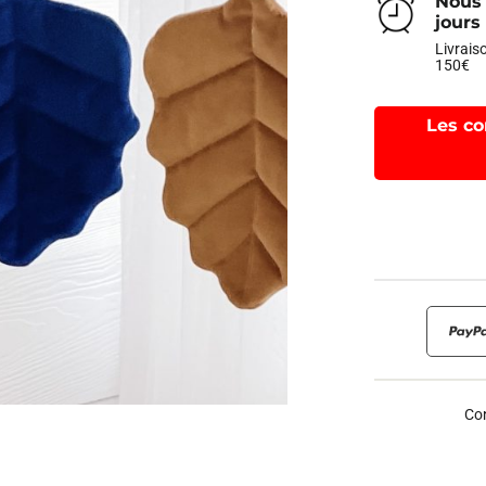
Nous 
jours
Livraiso
150€
Les co
Con