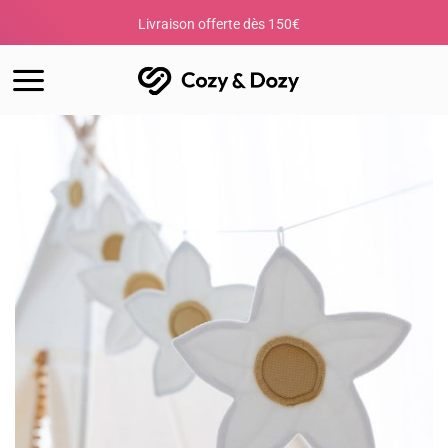
Passer
Livraison offerte dès 150€
Votre c
au
contenu