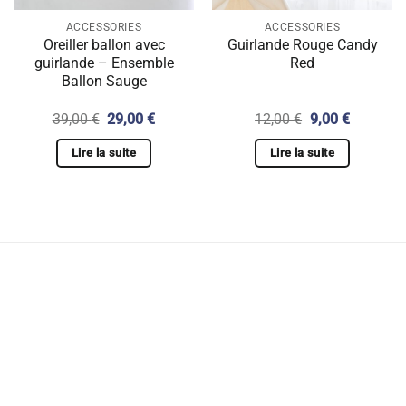
ACCESSORIES
ACCESSORIES
Oreiller ballon avec
Guirlande Rouge Candy
guirlande – Ensemble
Red
Ballon Sauge
Le
Le
Le
Le
39,00
€
29,00
€
12,00
€
9,00
€
prix
prix
prix
prix
initial
actuel
initial
actuel
Lire la suite
Lire la suite
était :
est :
était :
est :
€.
39,00 €.
29,00 €.
12,00 €.
9,00 €.