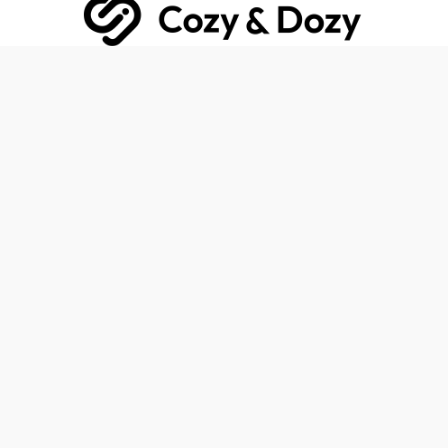
Nous créons nos produits avec amour. Pour que les enfants et
les parents apprécient les designs, les matériaux et les couleurs
Voir les produits
Les Best-Sellers.
Produits stars les plus vendus en ligne et dans nos magasins !
Retrouvez ici les best-sellers incontournables, recommandés par
notre communauté.