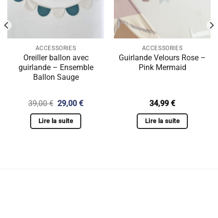
ACCESSORIES
ACCESSORIES
Oreiller ballon avec
Guirlande Velours Rose –
guirlande – Ensemble
Pink Mermaid
Ballon Sauge
Le
Le
39,00
€
29,00
€
34,99
€
prix
prix
initial
actuel
Lire la suite
Lire la suite
était :
est :
€.
39,00 €.
29,00 €.