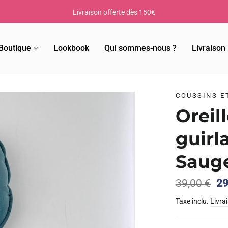
Livraison offerte dès 150€
Boutique
Lookbook
Qui sommes-nous ?
Livraison
COUSSINS E
Oreil
guirl
Saug
Le
39,00
€
2
pr
Taxe inclu.
Livra
ini
éta
39