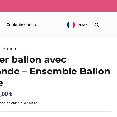
Votre commande sera expédiée 
Contactez-nous
French
T POUFS
ler ballon avec
ande – Ensemble Ballon
e
Le
9,00
€
ix
prix
ison
calculée à la caisse
tial
actuel
it :
est :
,00 €.
29,00 €.