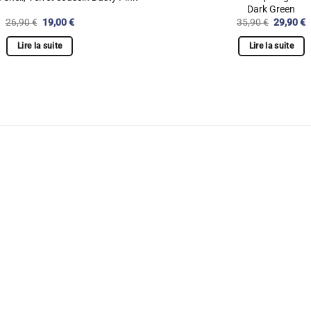
Dark Green
Le
Le
Le
L
26,90
€
19,00
€
35,90
€
29,90
€
prix
prix
prix
p
initial
actuel
initial
a
Lire la suite
Lire la suite
était :
est :
était :
e
26,90 €.
19,00 €.
35,90 €.
2