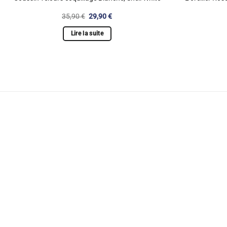
Le
Le
35,90
€
29,90
€
prix
prix
initial
actuel
Lire la suite
était :
est :
35,90 €.
29,90 €.