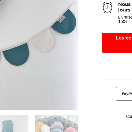
Nous 
jours
Livraiso
150€
Les co
Con