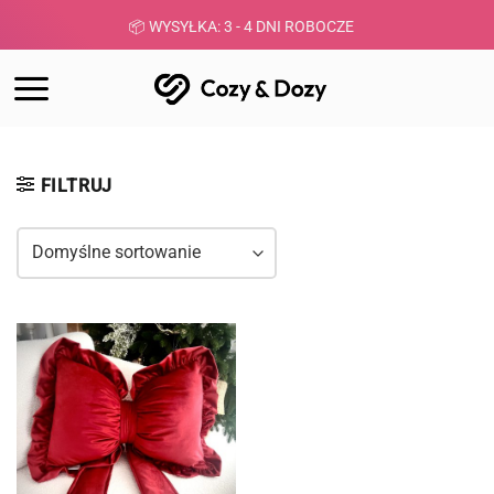
Skip
ż od 300 zł
📦 WYSYŁKA: 3 - 4 DNI ROBOCZE
👌
to
content
FILTRUJ