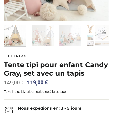
TIPI ENFANT
Tente tipi pour enfant Candy
Gray, set avec un tapis
Le
Le
149,00
€
119,00
€
prix
prix
Taxe inclu.
Livraison
calculée à la caisse
initial
actuel
était :
est :
149,00 €.
119,00 €.
Nous expédions en: 3 - 5 jours