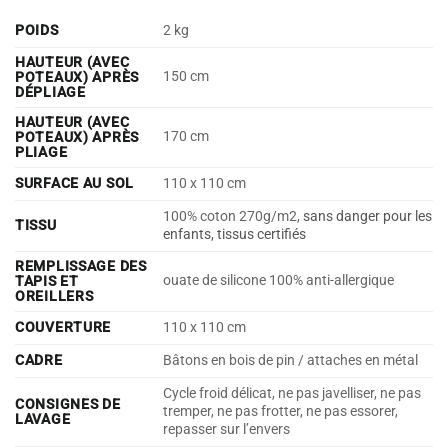
POIDS
2 kg
HAUTEUR (AVEC
150 cm
POTEAUX) APRÈS
DÉPLIAGE
HAUTEUR (AVEC
170 cm
POTEAUX) APRÈS
PLIAGE
SURFACE AU SOL
110 x 110 cm
100% coton 270g/m2,
sans danger pour les
TISSU
enfants, tissus certifiés
REMPLISSAGE DES
ouate de silicone 100% anti-allergique
TAPIS ET
OREILLERS
COUVERTURE
110 x 110 cm
CADRE
Bâtons en bois de pin / attaches en métal
Cycle froid délicat, ne pas javelliser, ne pas
CONSIGNES DE
tremper, ne pas frotter, ne pas essorer,
LAVAGE
repasser sur l’envers