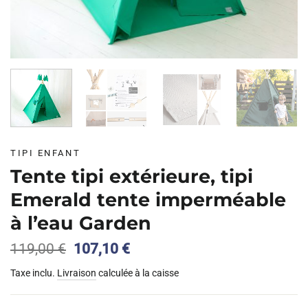
TIPI ENFANT
Tente tipi extérieure, tipi
Emerald tente imperméable
à l’eau Garden
Le
Le
119,00
€
107,10
€
prix
prix
Taxe inclu.
Livraison
calculée à la caisse
initial
actuel
était :
est :
119,00 €.
107,10 €.