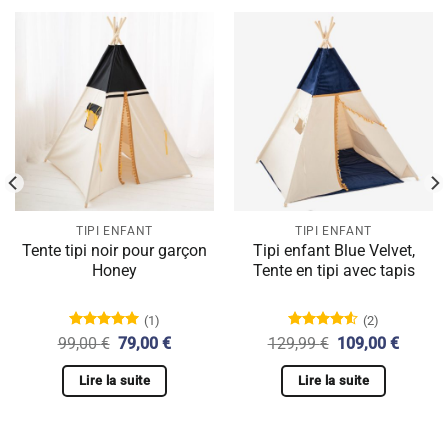
TIPI ENFANT
TIPI ENFANT
Tente tipi noir pour garçon
Tipi enfant Blue Velvet,
Honey
Tente en tipi avec tapis
(1)
(2)
Note
5.00
Note
4.50
Le
Le
Le
Le
99,00
€
79,00
€
129,99
€
109,00
€
sur 5
sur 5
prix
prix
prix
prix
l
initial
actuel
initial
actuel
Lire la suite
Lire la suite
était :
est :
était :
est :
0 €.
99,00 €.
79,00 €.
129,99 €.
109,00