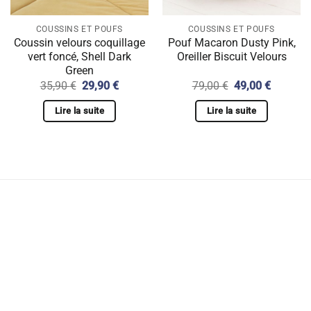
COUSSINS ET POUFS
COUSSINS ET POUFS
Coussin velours coquillage
Pouf Macaron Dusty Pink,
vert foncé, Shell Dark
Oreiller Biscuit Velours
Green
Le
Le
Le
Le
35,90
€
29,90
€
79,00
€
49,00
€
prix
prix
prix
prix
initial
actuel
initial
actuel
Lire la suite
Lire la suite
était :
est :
était :
est :
€.
35,90 €.
29,90 €.
79,00 €.
49,00 €.