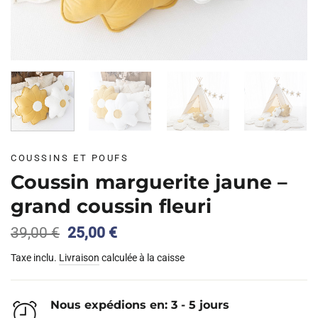
COUSSINS ET POUFS
Coussin marguerite jaune –
grand coussin fleuri
Le
Le
39,00
€
25,00
€
prix
prix
Taxe inclu.
Livraison
calculée à la caisse
initial
actuel
était :
est :
39,00 €.
25,00 €.
Nous expédions en: 3 - 5 jours