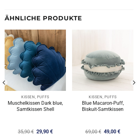
ÄHNLICHE PRODUKTE
KISSEN, PUFFS
KISSEN, PUFFS
Muschelkissen Dark blue,
Blue Macaron-Puff,
Samtkissen Shell
Biskuit-Samtkissen
r
er
Ursprünglicher
Aktueller
Ursprünglicher
Aktuelle
35,90
€
29,90
€
69,00
€
49,00
€
Preis
Preis
Preis
Preis