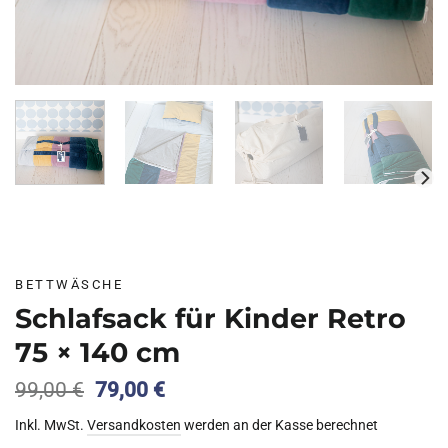
BETTWÄSCHE
Schlafsack für Kinder Retro
75 × 140 cm
Ursprünglicher
Aktueller
99,00
€
79,00
€
Preis
Preis
Inkl. MwSt.
Versandkosten
werden an der Kasse berechnet
war:
ist: