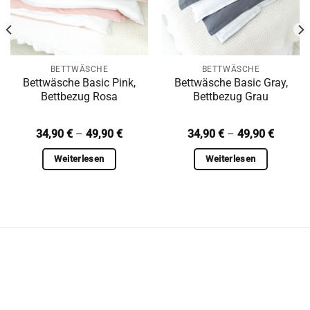
BETTWÄSCHE
BETTWÄSCHE
Bettwäsche Basic Pink,
Bettwäsche Basic Gray,
Bettbezug Rosa
Bettbezug Grau
spanne:
Preisspanne:
Preiss
34,90
€
–
49,90
€
34,90
€
–
49,90
€
 €
34,90 €
34,90 €
bis
bis
Weiterlesen
Weiterlesen
 €
49,90 €
49,90 €